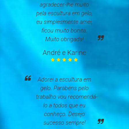
agradecer-lhe muito
pela escultura em gelo,
eu simplesmente amei,
ficou muito bonita.
Muito obrigada!
André e Karine
Adorei a escultura em
gelo. Parabéns pelo
trabalho vou recomendá-
lo a todos que eu
conheço. Desejo
sucesso sempre!